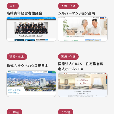
組合
医療・介護
高崎青年経営者協議会
シルバーマンション高崎
建設・土木
医療・介護
医療法人CRAS 住宅型有料
株式会社ウベハウス東日本
老人ホームVITA
不動産
その他