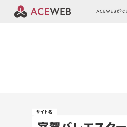
ACEWEBが
室賀バレエスク