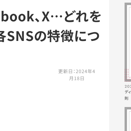
cebook、X…どれを
各SNSの特徴につ
更新日：
2024年4
月18日
20
デ
則