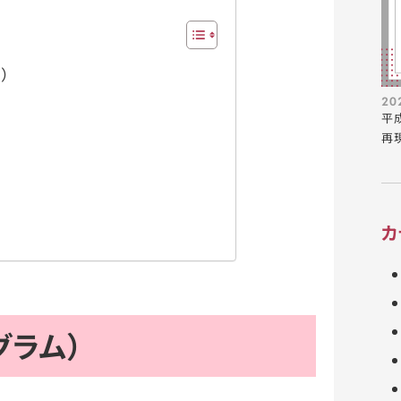
）
20
平
再
カ
グラム）