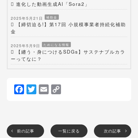
進化した動画生成AI「Sora2」
補助金
2025年5月21日
【締切迫る!】第17回 小規模事業者持続化補助
金
ためになる情報
2025年5月9日
【纏う・身につけるSDGs】サステナブルカラ
ーってなに？
Facebook
Twitter
Email
Copy
Link
前の記事
一覧に戻る
次の記事