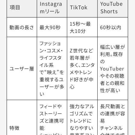
Instagra
YouTube
項目
TikTok
mリール
Shorts
15秒〜最
動画の長さ
最大90秒
60秒以内
大10分
ファッショ
幅広い層が
ン・コスメ・
Z世代など
利用。既存
ライフスタ
若年層が
の
イル系
多く、エンタ
ユーザー層
YouTuber
で“映え”を
メやトレン
やその視聴
重視するユ
ド好きが中
者との親和
ーザーが多
心
性が高い
い
フィードや
強力なアル
長尺動画と
ストーリー
ゴリズムで
の連携が容
ズと連携可
トレンドに
易
特徴
能
なりやすい
チャンネル